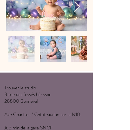
Trouver le studio
8 rue des fossés hérisson
28800 Bonneval
Axe Chartres / Chtateaudun par la N10.
A 5 min de la gare SNCF